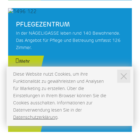
PFLEGEZENTRUM
In der NÄGELIGASSE leben rund 140 Bewohnende.
Das Angebot für Pflege und Betreuung umfasst 126
Zimmer.
Mehr
Diese Website nutzt Cookies, um ihre
Funktionalität zu gewährleisten und Analysen
für Marketing zu erstellen. Über die
WOHNZENTRUM
Einstellungen in Ihrem Browser können Sie die
Ab 2027 stehen 30 attraktive Wohnungen 80+ an der
Cookies ausschalten. Informationen zur
Nägeligasse für Sie bereit.
Datenverwendung lesen Sie in der
Datenschutzerklärung
.
Mehr