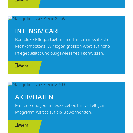
Mehr
INTENSIV CARE
Komplexe Pflegesituationen erfordern spezifische
Fachkompetenz. Wir legen grossen Wert auf hohe
Pflegequalität und ausgewiesenes Fachwissen.
Mehr
AKTIVITÄTEN
Für jede und jeden etwas dabei: Ein vielfältiges
Programm wartet auf die Bewohnenden.
Mehr