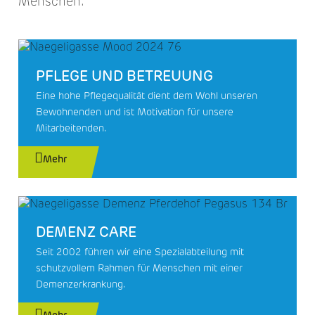
Menschen.
PFLEGE UND BETREUUNG
Eine hohe Pflegequalität dient dem Wohl unseren
Bewohnenden und ist Motivation für unsere
Mitarbeitenden.
Mehr
DEMENZ CARE
Seit 2002 führen wir eine Spezialabteilung mit
schutzvollem Rahmen für Menschen mit einer
Demenzerkrankung.