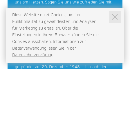
uns am Herzen. Sagen Sie uns wie zufrieden Sie mit
uns sind.
Diese Website nutzt Cookies, um ihre
Mehr
Funktionalität zu gewährleisten und Analysen
für Marketing zu erstellen. Über die
Einstellungen in Ihrem Browser können Sie die
Cookies ausschalten. Informationen zur
Datenverwendung lesen Sie in der
STIFTUNGSRAT
Datenschutzerklärung
.
Aus der «Stiftung Kantonsspital Nidwalden» –
gegründet am 20. Dezember 1948 – ist nach der
Verstaatlichung des Kantonsspitals die «Stiftung Alters-
und Pflegeheim Nidwalden» entstanden.
Mehr