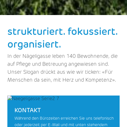
strukturiert. fokussiert.
organisiert.
In der Nägeligasse leben 140 Bewohnende, die
auf Pflege und Betreuung angewiesen sind.
Unser Slogan drückt aus wie wir ticken: «Für
Menschen da sein, mit Herz und Kompetenz».
KONTAKT
Während den Bürozeiten erreichen Sie uns telefonisch
oder jederzeit per E-Mail und mit unten stehendem